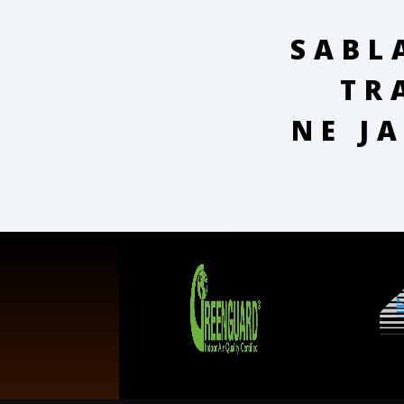
SABL
TR
NE J