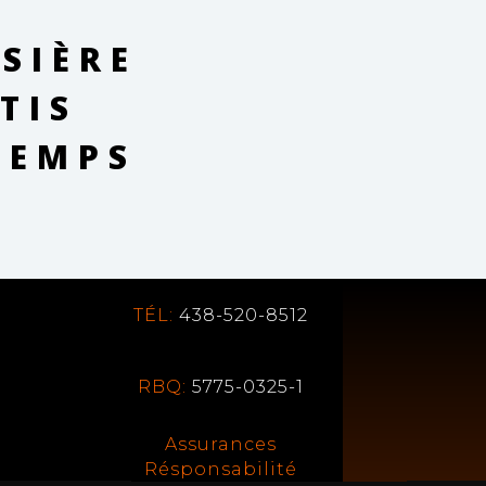
SIÈRE
TIS
TEMPS
TÉL:
438-520-8512
RBQ:
5775-0325-1
Assurances
Résponsabilité