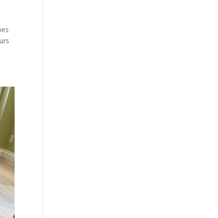
pes
ours